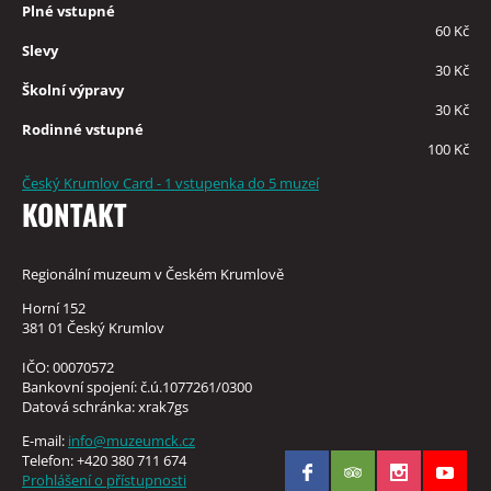
Plné vstupné
60 Kč
Slevy
30 Kč
Školní výpravy
30 Kč
Rodinné vstupné
100 Kč
Český Krumlov Card - 1 vstupenka do 5 muzeí
KONTAKT
Regionální muzeum v Českém Krumlově
Horní 152
381 01 Český Krumlov
IČO: 00070572
Bankovní spojení: č.ú.1077261/0300
Datová schránka: xrak7gs
E-mail:
info@muzeumck.cz
Telefon: +420 380 711 674
Prohlášení o přístupnosti