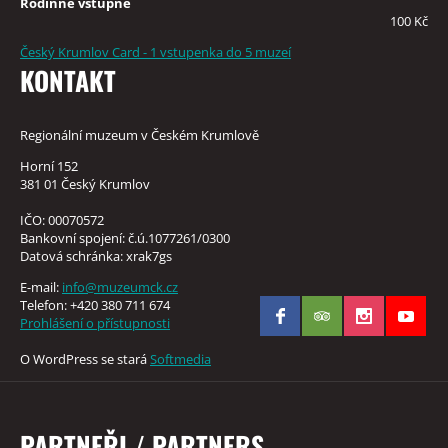
Rodinné vstupné
100 Kč
Český Krumlov Card - 1 vstupenka do 5 muzeí
KONTAKT
Regionální muzeum v Českém Krumlově
Horní 152
381 01 Český Krumlov
IČO: 00070572
Bankovní spojení: č.ú.1077261/0300
Datová schránka: xrak7gs
E-mail:
info@muzeumck.cz
Telefon: +420 380 711 674
Prohlášení o přístupnosti
O WordPress se stará
Softmedia
PARTNEŘI / PARTNERS