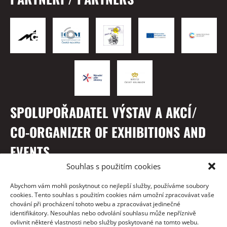
SPOLUPOŘADATEL VÝSTAV A AKCÍ/
CO-ORGANIZER OF EXHIBITIONS AND
EVENTS
Souhlas s použitím cookies
Abychom vám mohli poskytnout co nejlepší služby, používáme soubory
cookies. Tento souhlas s použitím cookies nám umožní zpracovávat vaše
chování při procházení tohoto webu a zpracovávat jedinečné
identifikátory. Nesouhlas nebo odvolání souhlasu může nepříznivě
ovlivnit některé vlastnosti nebo služby poskytované na tomto webu.