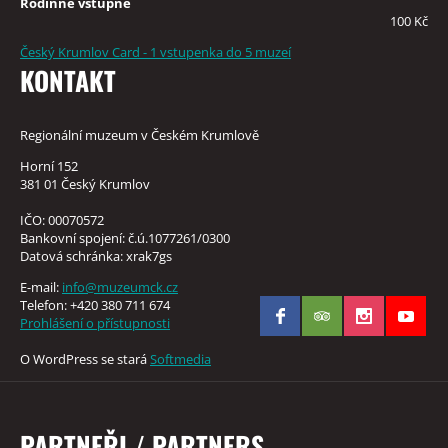
Rodinné vstupné
100 Kč
Český Krumlov Card - 1 vstupenka do 5 muzeí
KONTAKT
Regionální muzeum v Českém Krumlově
Horní 152
381 01 Český Krumlov
IČO: 00070572
Bankovní spojení: č.ú.1077261/0300
Datová schránka: xrak7gs
E-mail:
info@muzeumck.cz
Telefon: +420 380 711 674
Prohlášení o přístupnosti
O WordPress se stará
Softmedia
PARTNEŘI / PARTNERS