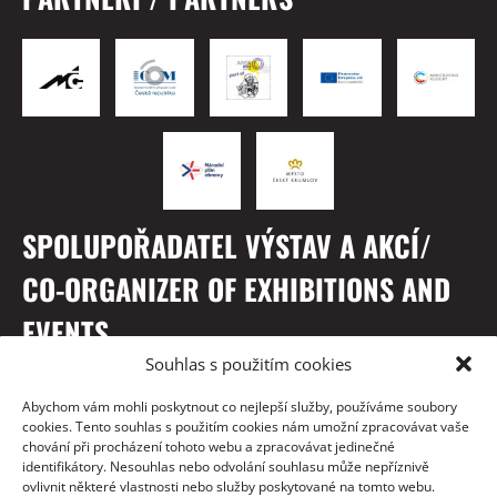
SPOLUPOŘADATEL VÝSTAV A AKCÍ/
CO-ORGANIZER OF EXHIBITIONS AND
EVENTS
Souhlas s použitím cookies
Abychom vám mohli poskytnout co nejlepší služby, používáme soubory
cookies. Tento souhlas s použitím cookies nám umožní zpracovávat vaše
chování při procházení tohoto webu a zpracovávat jedinečné
identifikátory. Nesouhlas nebo odvolání souhlasu může nepříznivě
ovlivnit některé vlastnosti nebo služby poskytované na tomto webu.