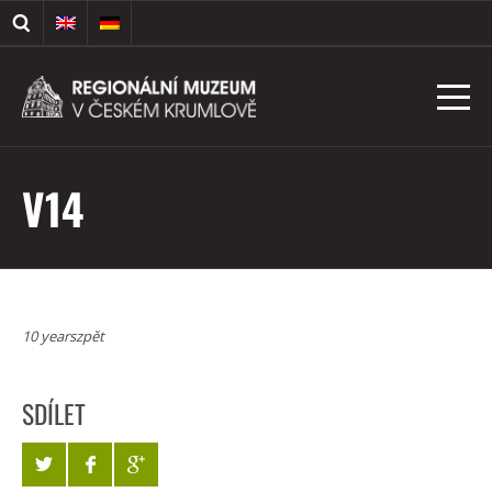
V14
10 yearszpět
SDÍLET