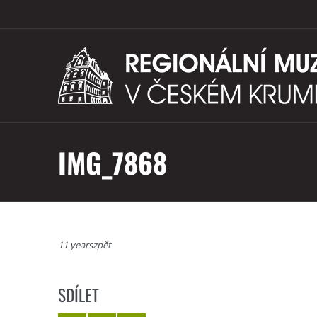
IMG_7868
11 yearszpět
SDÍLET