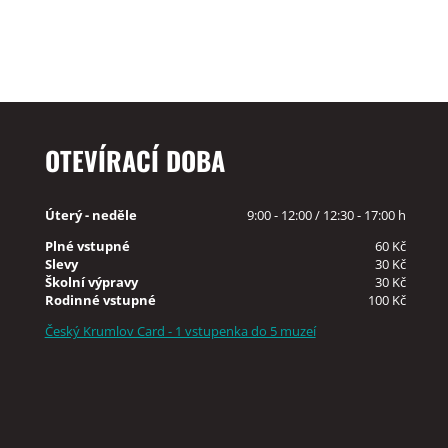
OTEVÍRACÍ DOBA
Úterý - neděle
9:00 - 12:00 / 12:30 - 17:00 h
Plné vstupné
60 Kč
Slevy
30 Kč
Školní výpravy
30 Kč
Rodinné vstupné
100 Kč
Český Krumlov Card - 1 vstupenka do 5 muzeí