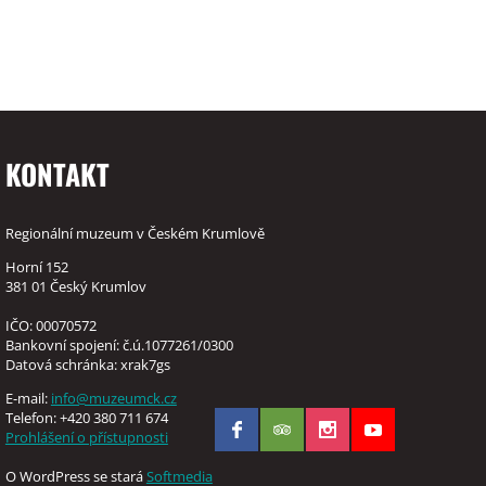
KONTAKT
Regionální muzeum v Českém Krumlově
Horní 152
381 01 Český Krumlov
IČO: 00070572
Bankovní spojení: č.ú.1077261/0300
Datová schránka: xrak7gs
E-mail:
info@muzeumck.cz
Telefon: +420 380 711 674
Prohlášení o přístupnosti
O WordPress se stará
Softmedia