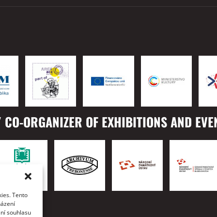
 CO-ORGANIZER OF EXHIBITIONS AND EVE
ies. Tento
TO
házení
ání souhlasu