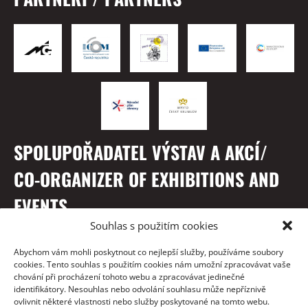
SPOLUPOŘADATEL VÝSTAV A AKCÍ/
CO-ORGANIZER OF EXHIBITIONS AND
EVENTS
Souhlas s použitím cookies
Abychom vám mohli poskytnout co nejlepší služby, používáme soubory
cookies. Tento souhlas s použitím cookies nám umožní zpracovávat vaše
chování při procházení tohoto webu a zpracovávat jedinečné
identifikátory. Nesouhlas nebo odvolání souhlasu může nepříznivě
ovlivnit některé vlastnosti nebo služby poskytované na tomto webu.