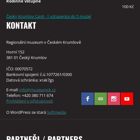
Rodinné vstupné
100 Kč
Český Krumlov Card - 1 vstupenka do 5 muzeí
KONTAKT
Regionální muzeum v Českém Krumlově
Horní 152
381 01 Český Krumlov
IČO: 00070572
Bankovní spojení: č.ú.1077261/0300
Datová schránka: xrak7gs
E-mail:
info@muzeumck.cz
Telefon: +420 380 711 674
Prohlášení o přístupnosti
O WordPress se stará
Softmedia
PARTNEŘI / PARTNERS