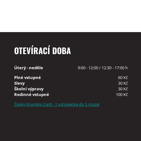
OTEVÍRACÍ DOBA
Úterý - neděle
9:00 - 12:00 / 12:30 - 17:00 h
Plné vstupné
60 Kč
Slevy
30 Kč
Školní výpravy
30 Kč
Rodinné vstupné
100 Kč
Český Krumlov Card - 1 vstupenka do 5 muzeí