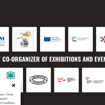
 CO-ORGANIZER OF EXHIBITIONS AND EVE
ies. Tento
TO
házení
ání souhlasu