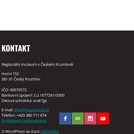
KONTAKT
Regionální muzeum v Českém Krumlově
Horní 152
381 01 Český Krumlov
IČO: 00070572
Bankovní spojení: č.ú.1077261/0300
Datová schránka: xrak7gs
E-mail:
info@muzeumck.cz
Telefon: +420 380 711 674
Prohlášení o přístupnosti
O WordPress se stará
Softmedia