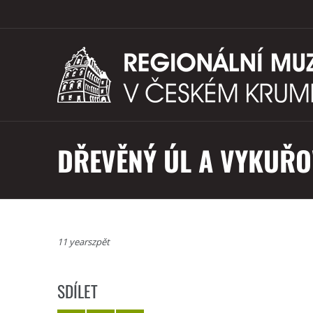
DŘEVĚNÝ ÚL A VYKUŘOV
11 yearszpět
SDÍLET