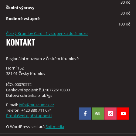
30 Kč
Školní výpravy
30 Kč
Rodinné vstupné
100 Kč
Český Krumlov Card - 1 vstupenka do 5 muzeí
KONTAKT
Regionální muzeum v Českém Krumlově
Horní 152
381 01 Český Krumlov
IČO: 00070572
Bankovní spojení: č.ú.1077261/0300
Datová schránka: xrak7gs
E-mail:
info@muzeumck.cz
Telefon: +420 380 711 674
Prohlášení o přístupnosti
O WordPress se stará
Softmedia