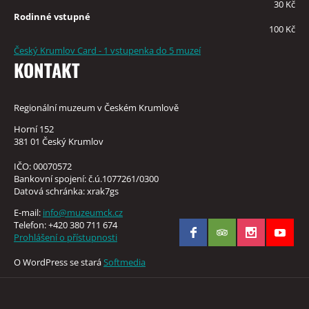
30 Kč
Rodinné vstupné
100 Kč
Český Krumlov Card - 1 vstupenka do 5 muzeí
KONTAKT
Regionální muzeum v Českém Krumlově
Horní 152
381 01 Český Krumlov
IČO: 00070572
Bankovní spojení: č.ú.1077261/0300
Datová schránka: xrak7gs
E-mail:
info@muzeumck.cz
Telefon: +420 380 711 674
Prohlášení o přístupnosti
O WordPress se stará
Softmedia