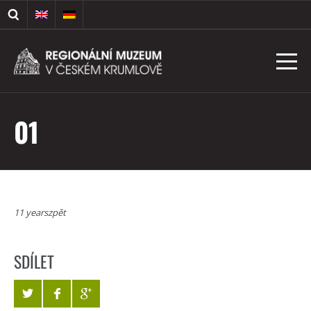
01
11 yearszpět
SDÍLET