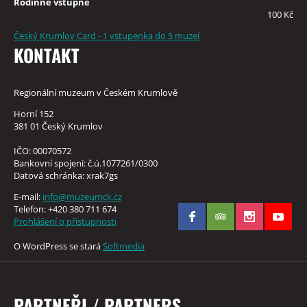
Rodinné vstupné
100 Kč
Český Krumlov Card - 1 vstupenka do 5 muzeí
KONTAKT
Regionální muzeum v Českém Krumlově
Horní 152
381 01 Český Krumlov
IČO: 00070572
Bankovní spojení: č.ú.1077261/0300
Datová schránka: xrak7gs
E-mail:
info@muzeumck.cz
Telefon: +420 380 711 674
Prohlášení o přístupnosti
O WordPress se stará
Softmedia
PARTNEŘI / PARTNERS