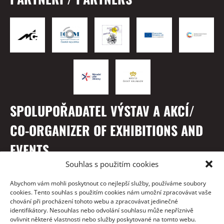
SPOLUPOŘADATEL VÝSTAV A AKCÍ/
CO-ORGANIZER OF EXHIBITIONS AND
EVENTS
Souhlas s použitím cookies
Abychom vám mohli poskytnout co nejlepší služby, používáme soubory
cookies. Tento souhlas s použitím cookies nám umožní zpracovávat vaše
chování při procházení tohoto webu a zpracovávat jedinečné
identifikátory. Nesouhlas nebo odvolání souhlasu může nepříznivě
ovlivnit některé vlastnosti nebo služby poskytované na tomto webu.