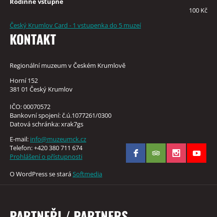
Rodinné vstupné
100 Kč
Český Krumlov Card - 1 vstupenka do 5 muzeí
KONTAKT
Regionální muzeum v Českém Krumlově
Horní 152
381 01 Český Krumlov
IČO: 00070572
Bankovní spojení: č.ú.1077261/0300
Datová schránka: xrak7gs
E-mail:
info@muzeumck.cz
Telefon: +420 380 711 674
Prohlášení o přístupnosti
O WordPress se stará
Softmedia
PARTNEŘI / PARTNERS