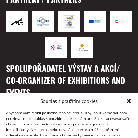
SPOLUPOŘADATEL VÝSTAV A AKCÍ/
CO-ORGANIZER OF EXHIBITIONS AND
EVENTS
Souhlas s použitím cookies
Abychom vám mohli poskytnout co nejlepší služby, používáme soubory
cookies. Tento souhlas s použitím cookies nám umožní zpracovávat vaše
chování při procházení tohoto webu a zpracovávat jedinečné
identifikátory. Nesouhlas nebo odvolání souhlasu může nepříznivě
ovlivnit některé vlastnosti nebo služby poskytované na tomto webu.