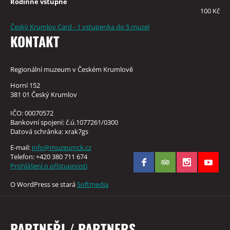
Rodinné vstupné
100 Kč
Český Krumlov Card - 1 vstupenka do 5 muzeí
KONTAKT
Regionální muzeum v Českém Krumlově
Horní 152
381 01 Český Krumlov
IČO: 00070572
Bankovní spojení: č.ú.1077261/0300
Datová schránka: xrak7gs
E-mail:
info@muzeumck.cz
Telefon: +420 380 711 674
Prohlášení o přístupnosti
O WordPress se stará
Softmedia
PARTNEŘI / PARTNERS