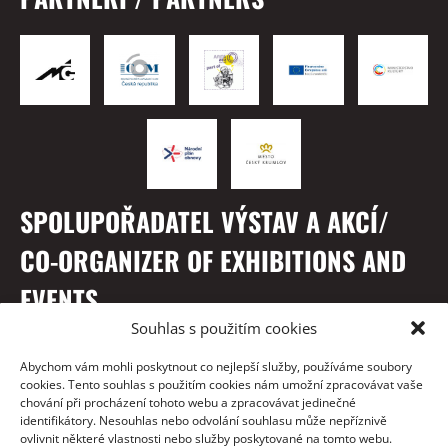
SPOLUPOŘADATEL VÝSTAV A AKCÍ/
CO-ORGANIZER OF EXHIBITIONS AND
EVENTS
Souhlas s použitím cookies
Abychom vám mohli poskytnout co nejlepší služby, používáme soubory
cookies. Tento souhlas s použitím cookies nám umožní zpracovávat vaše
chování při procházení tohoto webu a zpracovávat jedinečné
identifikátory. Nesouhlas nebo odvolání souhlasu může nepříznivě
ovlivnit některé vlastnosti nebo služby poskytované na tomto webu.