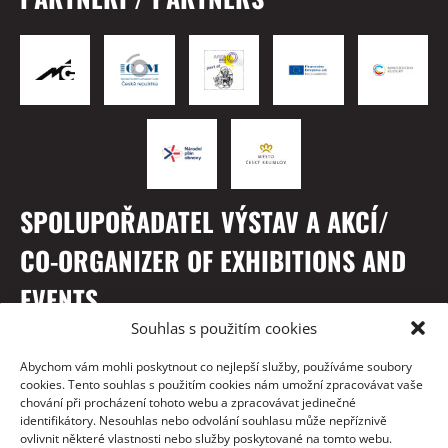
SPOLUPOŘADATEL VÝSTAV A AKCÍ/
CO-ORGANIZER OF EXHIBITIONS AND
EVENTS
Souhlas s použitím cookies
Abychom vám mohli poskytnout co nejlepší služby, používáme soubory
cookies. Tento souhlas s použitím cookies nám umožní zpracovávat vaše
chování při procházení tohoto webu a zpracovávat jedinečné
identifikátory. Nesouhlas nebo odvolání souhlasu může nepříznivě
ovlivnit některé vlastnosti nebo služby poskytované na tomto webu.