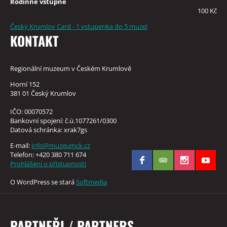
Rodinné vstupné
100 Kč
Český Krumlov Card - 1 vstupenka do 5 muzeí
KONTAKT
Regionální muzeum v Českém Krumlově
Horní 152
381 01 Český Krumlov
IČO: 00070572
Bankovní spojení: č.ú.1077261/0300
Datová schránka: xrak7gs
E-mail:
info@muzeumck.cz
Telefon: +420 380 711 674
Prohlášení o přístupnosti
O WordPress se stará
Softmedia
PARTNEŘI / PARTNERS