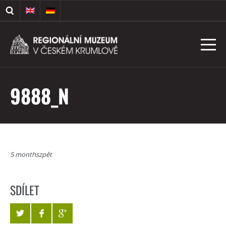
9888_N
5 monthszpět
SDÍLET