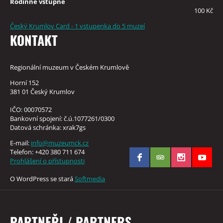
Rodinné vstupné
100 Kč
Český Krumlov Card - 1 vstupenka do 5 muzeí
KONTAKT
Regionální muzeum v Českém Krumlově
Horní 152
381 01 Český Krumlov
IČO: 00070572
Bankovní spojení: č.ú.1077261/0300
Datová schránka: xrak7gs
E-mail:
info@muzeumck.cz
Telefon: +420 380 711 674
Prohlášení o přístupnosti
O WordPress se stará
Softmedia
PARTNEŘI / PARTNERS