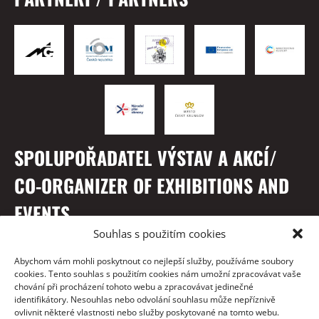
SPOLUPOŘADATEL VÝSTAV A AKCÍ/
CO-ORGANIZER OF EXHIBITIONS AND
EVENTS
Souhlas s použitím cookies
Abychom vám mohli poskytnout co nejlepší služby, používáme soubory
cookies. Tento souhlas s použitím cookies nám umožní zpracovávat vaše
chování při procházení tohoto webu a zpracovávat jedinečné
identifikátory. Nesouhlas nebo odvolání souhlasu může nepříznivě
ovlivnit některé vlastnosti nebo služby poskytované na tomto webu.