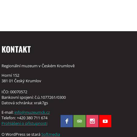
KONTAKT
Regionální muzeum v Českém Krumlově
Horní 152
381 01 Český Krumlov
IČO: 00070572
Bankovní spojení: č.ú.1077261/0300
Datová schránka: xrak7gs
E-mail:
info@muzeumck.cz
Telefon: +420 380 711 674
Prohlášení o přístupnosti
O WordPress se stará
Softmedia