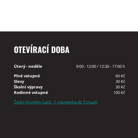
OTEVÍRACÍ DOBA
Úterý - neděle
9:00 - 12:00 / 12:30 - 17:00 h
Plné vstupné
60 Kč
Slevy
30 Kč
Školní výpravy
30 Kč
Rodinné vstupné
100 Kč
Český Krumlov Card - 1 vstupenka do 5 muzeí