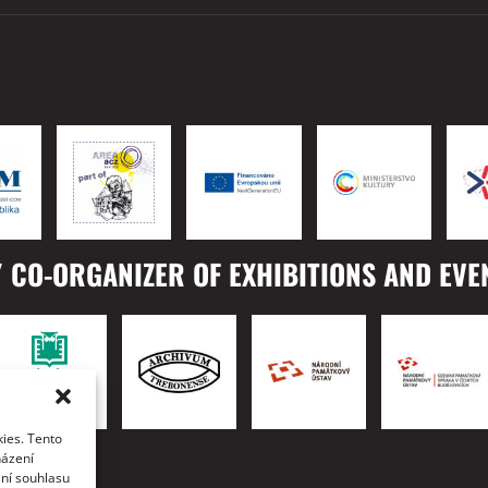
 CO-ORGANIZER OF EXHIBITIONS AND EVE
ies. Tento
TO
házení
ání souhlasu