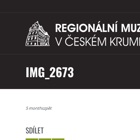
IMG_2673
5 monthszpět
SDÍLET