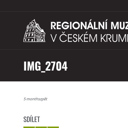
IMG_2704
5 monthszpět
SDÍLET