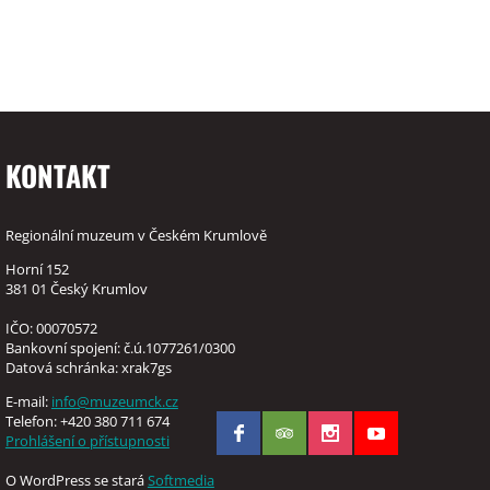
KONTAKT
Regionální muzeum v Českém Krumlově
Horní 152
381 01 Český Krumlov
IČO: 00070572
Bankovní spojení: č.ú.1077261/0300
Datová schránka: xrak7gs
E-mail:
info@muzeumck.cz
Telefon: +420 380 711 674
Prohlášení o přístupnosti
O WordPress se stará
Softmedia