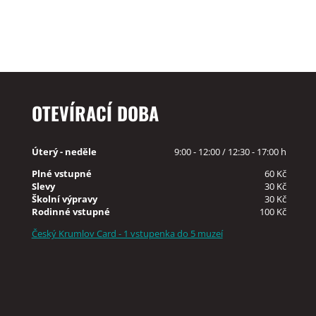
OTEVÍRACÍ DOBA
Úterý - neděle
9:00 - 12:00 / 12:30 - 17:00 h
Plné vstupné
60 Kč
Slevy
30 Kč
Školní výpravy
30 Kč
Rodinné vstupné
100 Kč
Český Krumlov Card - 1 vstupenka do 5 muzeí