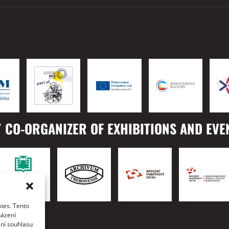
 CO-ORGANIZER OF EXHIBITIONS AND EVE
ies. Tento
TO
házení
ání souhlasu