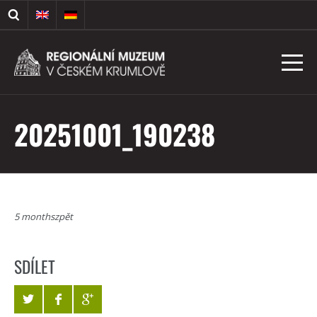
20251001_190238
5 monthszpět
SDÍLET