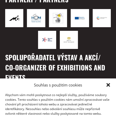
SPOLUPOŘADATEL VÝSTAV A AKCÍ/
CO-ORGANIZER OF EXHIBITIONS AND
EVENTS
Souhlas s použitím cookies
Abychom vám mohli poskytnout co nejlepší služby, používáme soubory
cookies. Tento souhlas s použitím cookies nám umožní zpracovávat vaše
chování při procházení tohoto webu a zpracovávat jedinečné
identifikátory. Nesouhlas nebo odvolání souhlasu může nepříznivě
ovlivnit některé vlastnosti nebo služby poskytované na tomto webu.