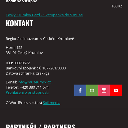
Rodinné vstupné
100 Kč
Český Krumlov Card - 1 vstupenka do 5 muzeí
KONTAKT
Regionální muzeum v Českém Krumlově
Horní 152
381 01 Český Krumlov
IČO: 00070572
Bankovní spojení: č.ú.1077261/0300
Datová schránka: xrak7gs
E-mail:
info@muzeumck.cz
Telefon: +420 380 711 674
Prohlášení o přístupnosti
O WordPress se stará
Softmedia
PARTNEŘI / PARTNERS