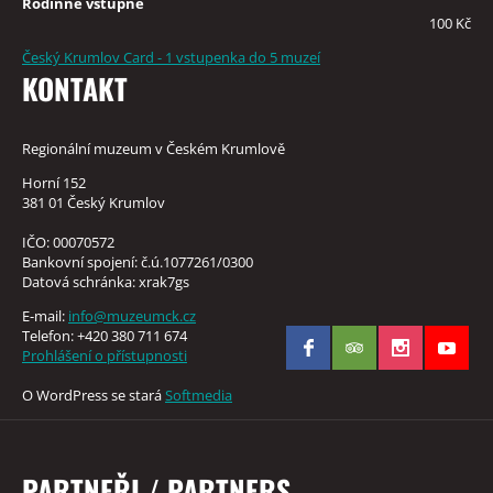
Rodinné vstupné
100 Kč
Český Krumlov Card - 1 vstupenka do 5 muzeí
KONTAKT
Regionální muzeum v Českém Krumlově
Horní 152
381 01 Český Krumlov
IČO: 00070572
Bankovní spojení: č.ú.1077261/0300
Datová schránka: xrak7gs
E-mail:
info@muzeumck.cz
Telefon: +420 380 711 674
Prohlášení o přístupnosti
O WordPress se stará
Softmedia
PARTNEŘI / PARTNERS