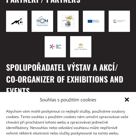
SPOLUPOŘADATEL VÝSTAV A AKCÍ/
CO-ORGANIZER OF EXHIBITIONS AND
EVENTS
Souhlas s použitím cookies
Abychom vám mohli poskytnout co nejlepší služby, používáme soubory
cookies. Tento souhlas s použitím cookies nám umožní zpracovávat vaše
chování při procházení tohoto webu a zpracovávat jedinečné
identifikátory. Nesouhlas nebo odvolání souhlasu může nepříznivě
ovlivnit některé vlastnosti nebo služby poskytované na tomto webu.