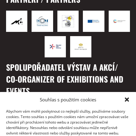
SPOLUPOŘADATEL VÝSTAV A AKCÍ/
CO-ORGANIZER OF EXHIBITIONS AND
EVENTS
Souhlas s použitím cookies
Abychom vám mohli poskytnout co nejlepší služby, používáme soubory
cookies. Tento souhlas s použitím cookies nám umožní zpracovávat vaše
chování při procházení tohoto webu a zpracovávat jedinečné
identifikátory. Nesouhlas nebo odvolání souhlasu může nepříznivě
ovlivnit některé vlastnosti nebo služby poskytované na tomto webu.