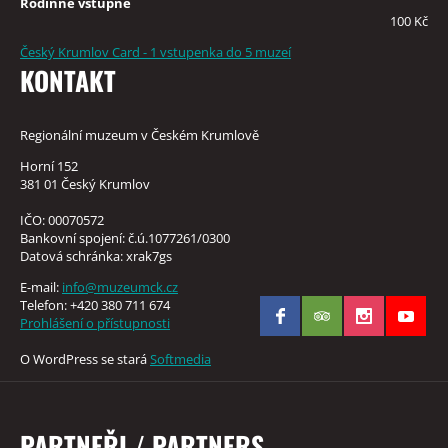
Rodinné vstupné
100 Kč
Český Krumlov Card - 1 vstupenka do 5 muzeí
KONTAKT
Regionální muzeum v Českém Krumlově
Horní 152
381 01 Český Krumlov
IČO: 00070572
Bankovní spojení: č.ú.1077261/0300
Datová schránka: xrak7gs
E-mail:
info@muzeumck.cz
Telefon: +420 380 711 674
Prohlášení o přístupnosti
O WordPress se stará
Softmedia
PARTNEŘI / PARTNERS