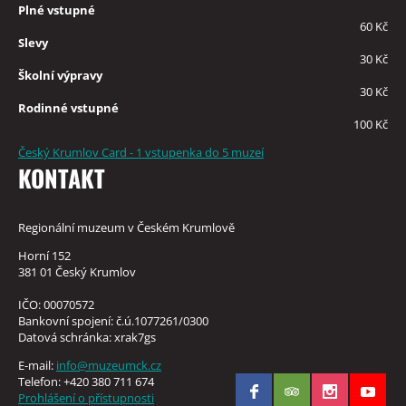
Plné vstupné
60 Kč
Slevy
30 Kč
Školní výpravy
30 Kč
Rodinné vstupné
100 Kč
Český Krumlov Card - 1 vstupenka do 5 muzeí
KONTAKT
Regionální muzeum v Českém Krumlově
Horní 152
381 01 Český Krumlov
IČO: 00070572
Bankovní spojení: č.ú.1077261/0300
Datová schránka: xrak7gs
E-mail:
info@muzeumck.cz
Telefon: +420 380 711 674
Prohlášení o přístupnosti