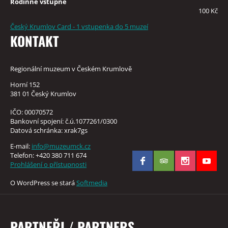
Rodinné vstupné
100 Kč
Český Krumlov Card - 1 vstupenka do 5 muzeí
KONTAKT
Regionální muzeum v Českém Krumlově
Horní 152
381 01 Český Krumlov
IČO: 00070572
Bankovní spojení: č.ú.1077261/0300
Datová schránka: xrak7gs
E-mail:
info@muzeumck.cz
Telefon: +420 380 711 674
Prohlášení o přístupnosti
O WordPress se stará
Softmedia
PARTNEŘI / PARTNERS