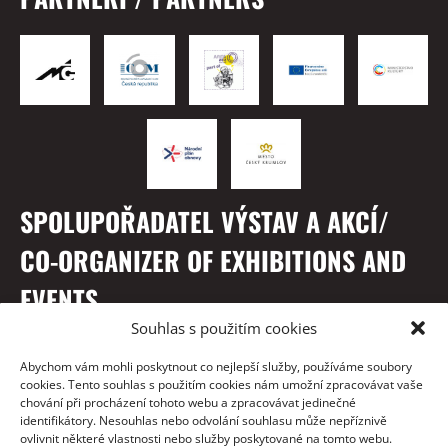
SPOLUPOŘADATEL VÝSTAV A AKCÍ/
CO-ORGANIZER OF EXHIBITIONS AND
EVENTS
Souhlas s použitím cookies
Abychom vám mohli poskytnout co nejlepší služby, používáme soubory
cookies. Tento souhlas s použitím cookies nám umožní zpracovávat vaše
chování při procházení tohoto webu a zpracovávat jedinečné
identifikátory. Nesouhlas nebo odvolání souhlasu může nepříznivě
ovlivnit některé vlastnosti nebo služby poskytované na tomto webu.