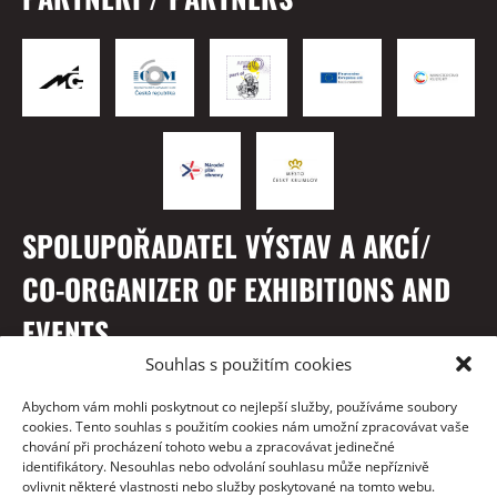
SPOLUPOŘADATEL VÝSTAV A AKCÍ/
CO-ORGANIZER OF EXHIBITIONS AND
EVENTS
Souhlas s použitím cookies
Abychom vám mohli poskytnout co nejlepší služby, používáme soubory
cookies. Tento souhlas s použitím cookies nám umožní zpracovávat vaše
chování při procházení tohoto webu a zpracovávat jedinečné
identifikátory. Nesouhlas nebo odvolání souhlasu může nepříznivě
ovlivnit některé vlastnosti nebo služby poskytované na tomto webu.