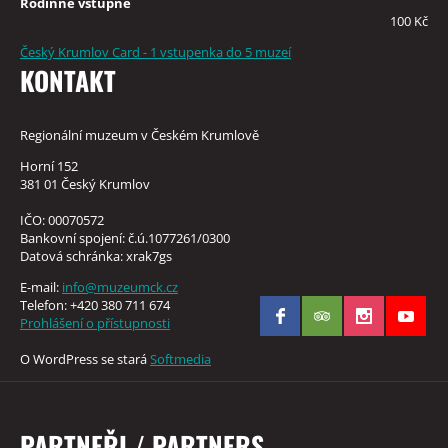
Rodinné vstupné
100 Kč
Český Krumlov Card - 1 vstupenka do 5 muzeí
KONTAKT
Regionální muzeum v Českém Krumlově
Horní 152
381 01 Český Krumlov
IČO: 00070572
Bankovní spojení: č.ú.1077261/0300
Datová schránka: xrak7gs
E-mail:
info@muzeumck.cz
Telefon: +420 380 711 674
Prohlášení o přístupnosti
O WordPress se stará
Softmedia
PARTNEŘI / PARTNERS