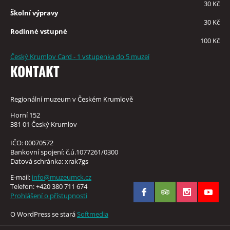
30 Kč
Školní výpravy
30 Kč
Rodinné vstupné
100 Kč
Český Krumlov Card - 1 vstupenka do 5 muzeí
KONTAKT
Regionální muzeum v Českém Krumlově
Horní 152
381 01 Český Krumlov
IČO: 00070572
Bankovní spojení: č.ú.1077261/0300
Datová schránka: xrak7gs
E-mail:
info@muzeumck.cz
Telefon: +420 380 711 674
Prohlášení o přístupnosti
O WordPress se stará
Softmedia