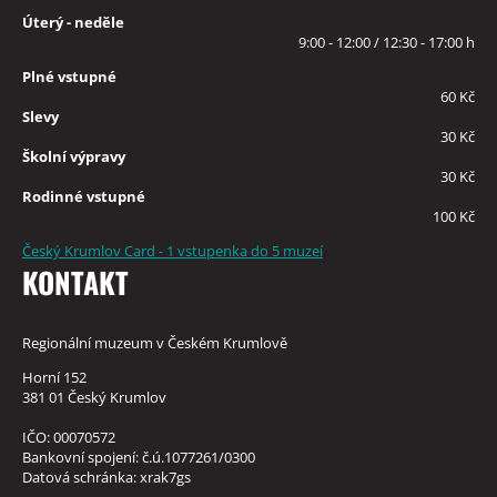
Úterý - neděle
9:00 - 12:00 / 12:30 - 17:00 h
Plné vstupné
60 Kč
Slevy
30 Kč
Školní výpravy
30 Kč
Rodinné vstupné
100 Kč
Český Krumlov Card - 1 vstupenka do 5 muzeí
KONTAKT
Regionální muzeum v Českém Krumlově
Horní 152
381 01 Český Krumlov
IČO: 00070572
Bankovní spojení: č.ú.1077261/0300
Datová schránka: xrak7gs