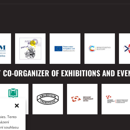
 CO-ORGANIZER OF EXHIBITIONS AND EVE
ies. Tento
TO
házení
ání souhlasu