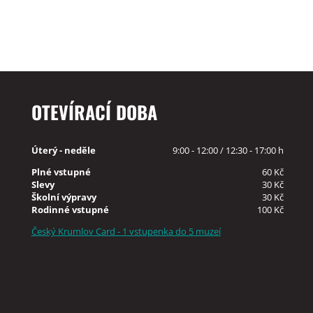
OTEVÍRACÍ DOBA
Úterý - neděle
9:00 - 12:00 / 12:30 - 17:00 h
Plné vstupné
60 Kč
Slevy
30 Kč
Školní výpravy
30 Kč
Rodinné vstupné
100 Kč
Český Krumlov Card - 1 vstupenka do 5 muzeí