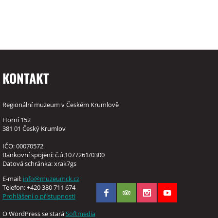
KONTAKT
Regionální muzeum v Českém Krumlově
Horní 152
381 01 Český Krumlov
IČO: 00070572
Bankovní spojení: č.ú.1077261/0300
Datová schránka: xrak7gs
E-mail:
info@muzeumck.cz
Telefon: +420 380 711 674
Prohlášení o přístupnosti
O WordPress se stará
Softmedia