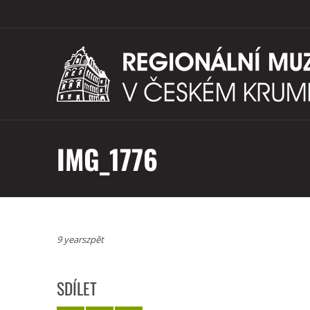
IMG_1776
9 yearszpět
SDÍLET