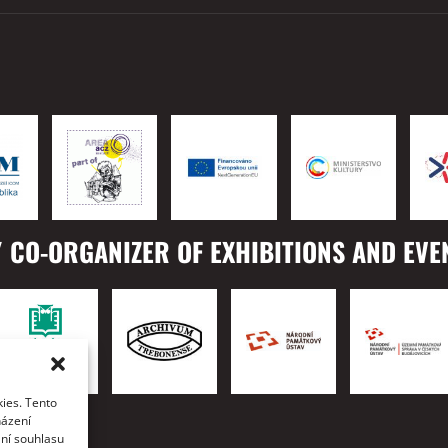
 CO-ORGANIZER OF EXHIBITIONS AND EVE
ies. Tento
TO
házení
ání souhlasu