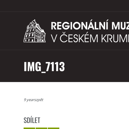
IMG_7113
9 yearszpět
SDÍLET