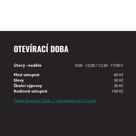
OTEVÍRACÍ DOBA
Úterý - neděle
9:00 - 12:00 / 12:30 - 17:00 h
Plné vstupné
60 Kč
Slevy
30 Kč
Školní výpravy
30 Kč
Rodinné vstupné
100 Kč
Český Krumlov Card - 1 vstupenka do 5 muzeí