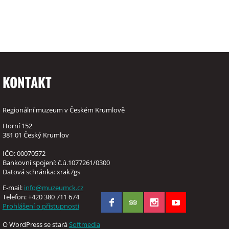
KONTAKT
Regionální muzeum v Českém Krumlově
Horní 152
381 01 Český Krumlov
IČO: 00070572
Bankovní spojení: č.ú.1077261/0300
Datová schránka: xrak7gs
E-mail:
info@muzeumck.cz
Telefon: +420 380 711 674
Prohlášení o přístupnosti
O WordPress se stará
Softmedia