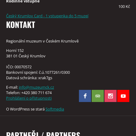
Rodinné vstupné
100 Kč
Český Krumlov Card - 1 vstupenka do 5 muzeí
KONTAKT
Regionální muzeum v Českém Krumlově
Horní 152
381 01 Český Krumlov
IČO: 00070572
Bankovní spojení: č.ú.1077261/0300
Datová schránka: xrak7gs
E-mail:
info@muzeumck.cz
Telefon: +420 380 711 674
Prohlášení o přístupnosti
O WordPress se stará
Softmedia
PARTNEŘI / PARTNERS