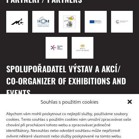
SPOLUPOŘADATEL VÝSTAV A AKCÍ/
CO-ORGANIZER OF EXHIBITIONS AND
EVENTS
Souhlas s použitím cookies
Abychom vám mohli poskytnout co nejlepší služby, používáme soubory
cookies. Tento souhlas s použitím cookies nám umožní zpracovávat vaše
chování při procházení tohoto webu a zpracovávat jedinečné
identifikátory. Nesouhlas nebo odvolání souhlasu může nepříznivě
ovlivnit některé vlastnosti nebo služby poskytované na tomto webu.