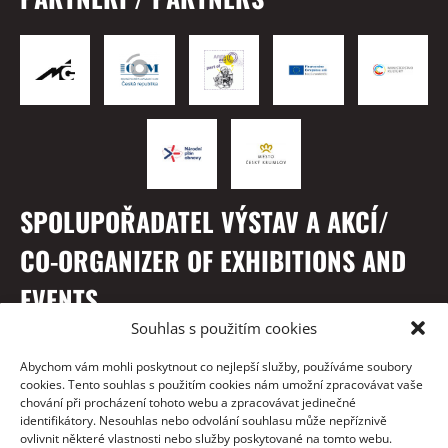
SPOLUPOŘADATEL VÝSTAV A AKCÍ/
CO-ORGANIZER OF EXHIBITIONS AND
EVENTS
Souhlas s použitím cookies
Abychom vám mohli poskytnout co nejlepší služby, používáme soubory
cookies. Tento souhlas s použitím cookies nám umožní zpracovávat vaše
chování při procházení tohoto webu a zpracovávat jedinečné
identifikátory. Nesouhlas nebo odvolání souhlasu může nepříznivě
ovlivnit některé vlastnosti nebo služby poskytované na tomto webu.