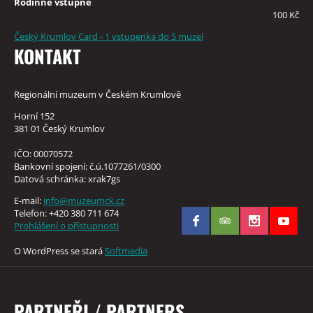
Rodinné vstupné
100 Kč
Český Krumlov Card - 1 vstupenka do 5 muzeí
KONTAKT
Regionální muzeum v Českém Krumlově
Horní 152
381 01 Český Krumlov
IČO: 00070572
Bankovní spojení: č.ú.1077261/0300
Datová schránka: xrak7gs
E-mail:
info@muzeumck.cz
Telefon: +420 380 711 674
Prohlášení o přístupnosti
O WordPress se stará
Softmedia
PARTNEŘI / PARTNERS