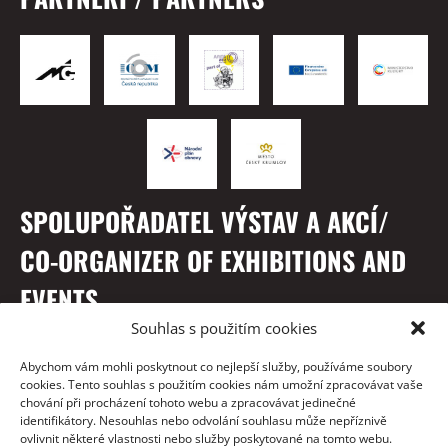
SPOLUPOŘADATEL VÝSTAV A AKCÍ/
CO-ORGANIZER OF EXHIBITIONS AND
EVENTS
Souhlas s použitím cookies
Abychom vám mohli poskytnout co nejlepší služby, používáme soubory
cookies. Tento souhlas s použitím cookies nám umožní zpracovávat vaše
chování při procházení tohoto webu a zpracovávat jedinečné
identifikátory. Nesouhlas nebo odvolání souhlasu může nepříznivě
ovlivnit některé vlastnosti nebo služby poskytované na tomto webu.