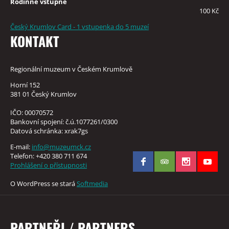
Rodinné vstupné
100 Kč
Český Krumlov Card - 1 vstupenka do 5 muzeí
KONTAKT
Regionální muzeum v Českém Krumlově
Horní 152
381 01 Český Krumlov
IČO: 00070572
Bankovní spojení: č.ú.1077261/0300
Datová schránka: xrak7gs
E-mail:
info@muzeumck.cz
Telefon: +420 380 711 674
Prohlášení o přístupnosti
O WordPress se stará
Softmedia
PARTNEŘI / PARTNERS