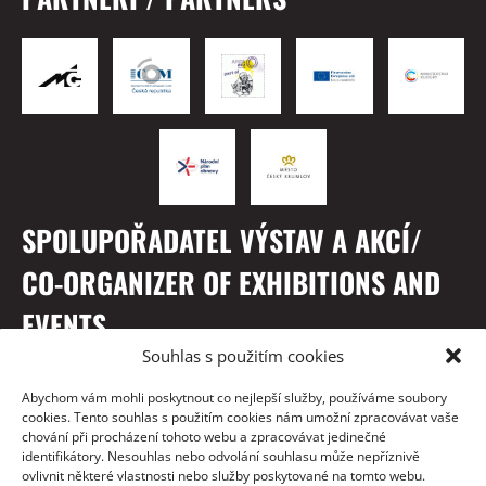
SPOLUPOŘADATEL VÝSTAV A AKCÍ/
CO-ORGANIZER OF EXHIBITIONS AND
EVENTS
Souhlas s použitím cookies
Abychom vám mohli poskytnout co nejlepší služby, používáme soubory
cookies. Tento souhlas s použitím cookies nám umožní zpracovávat vaše
chování při procházení tohoto webu a zpracovávat jedinečné
identifikátory. Nesouhlas nebo odvolání souhlasu může nepříznivě
ovlivnit některé vlastnosti nebo služby poskytované na tomto webu.