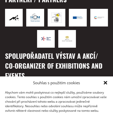
SPOLUPOŘADATEL VÝSTAV A AKCÍ/
CO-ORGANIZER OF EXHIBITIONS AND
EVENTS
Souhlas s použitím cookies
Abychom vám mohli poskytnout co nejlepší služby, používáme soubory
cookies. Tento souhlas s použitím cookies nám umožní zpracovávat vaše
chování při procházení tohoto webu a zpracovávat jedinečné
identifikátory. Nesouhlas nebo odvolání souhlasu může nepříznivě
ovlivnit některé vlastnosti nebo služby poskytované na tomto webu.