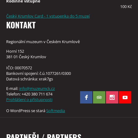
Rodinné vstupné
100 Kč
Český Krumlov Card - 1 vstupenka do 5 muzeí
KONTAKT
Regionální muzeum v Českém Krumlově
Horní 152
381 01 Český Krumlov
IČO: 00070572
Bankovní spojení: č.ú.1077261/0300
Datová schránka: xrak7gs
E-mail:
info@muzeumck.cz
Telefon: +420 380 711 674
Prohlášení o přístupnosti
O WordPress se stará
Softmedia
PARTNEŘI / PARTNERS