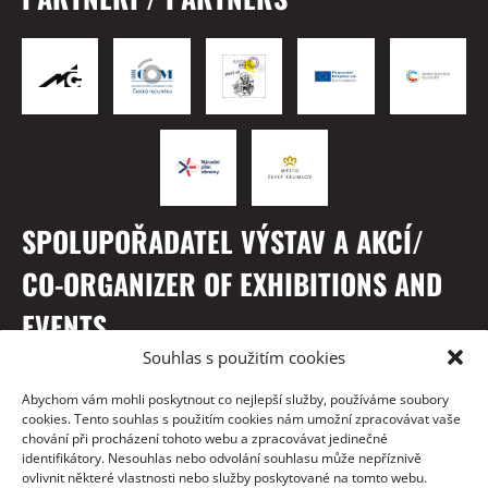
SPOLUPOŘADATEL VÝSTAV A AKCÍ/
CO-ORGANIZER OF EXHIBITIONS AND
EVENTS
Souhlas s použitím cookies
Abychom vám mohli poskytnout co nejlepší služby, používáme soubory
cookies. Tento souhlas s použitím cookies nám umožní zpracovávat vaše
chování při procházení tohoto webu a zpracovávat jedinečné
identifikátory. Nesouhlas nebo odvolání souhlasu může nepříznivě
ovlivnit některé vlastnosti nebo služby poskytované na tomto webu.