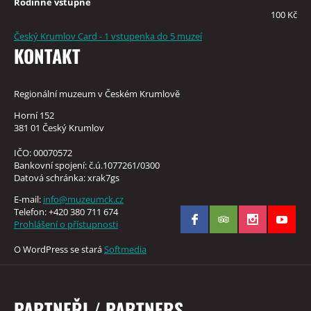
Rodinné vstupné
100 Kč
Český Krumlov Card - 1 vstupenka do 5 muzeí
KONTAKT
Regionální muzeum v Českém Krumlově
Horní 152
381 01 Český Krumlov
IČO: 00070572
Bankovní spojení: č.ú.1077261/0300
Datová schránka: xrak7gs
E-mail:
info@muzeumck.cz
Telefon: +420 380 711 674
Prohlášení o přístupnosti
O WordPress se stará
Softmedia
PARTNEŘI / PARTNERS