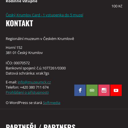
Rodinné vstupné
100 Kč
Český Krumlov Card - 1 vstupenka do 5 muzeí
KONTAKT
Regionální muzeum v Českém Krumlově
Horní 152
381 01 Český Krumlov
IČO: 00070572
Bankovní spojení: č.ú.1077261/0300
Datová schránka: xrak7gs
E-mail:
info@muzeumck.cz
Telefon: +420 380 711 674
Prohlášení o přístupnosti
O WordPress se stará
Softmedia
PARTNEŘI / PARTNERS