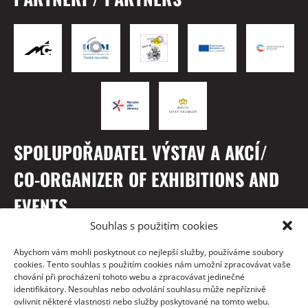
SPOLUPOŘADATEL VÝSTAV A AKCÍ/
CO-ORGANIZER OF EXHIBITIONS AND
EVENTS
Souhlas s použitím cookies
Abychom vám mohli poskytnout co nejlepší služby, používáme soubory
cookies. Tento souhlas s použitím cookies nám umožní zpracovávat vaše
chování při procházení tohoto webu a zpracovávat jedinečné
identifikátory. Nesouhlas nebo odvolání souhlasu může nepříznivě
ovlivnit některé vlastnosti nebo služby poskytované na tomto webu.