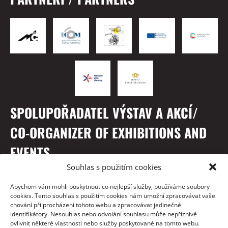
SPOLUPOŘADATEL VÝSTAV A AKCÍ/
CO-ORGANIZER OF EXHIBITIONS AND
EVENTS
Souhlas s použitím cookies
Abychom vám mohli poskytnout co nejlepší služby, používáme soubory
cookies. Tento souhlas s použitím cookies nám umožní zpracovávat vaše
chování při procházení tohoto webu a zpracovávat jedinečné
identifikátory. Nesouhlas nebo odvolání souhlasu může nepříznivě
ovlivnit některé vlastnosti nebo služby poskytované na tomto webu.