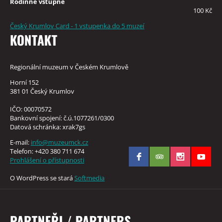
Rodinné vstupné
100 Kč
Český Krumlov Card - 1 vstupenka do 5 muzeí
KONTAKT
Regionální muzeum v Českém Krumlově
Horní 152
381 01 Český Krumlov
IČO: 00070572
Bankovní spojení: č.ú.1077261/0300
Datová schránka: xrak7gs
E-mail:
info@muzeumck.cz
Telefon: +420 380 711 674
Prohlášení o přístupnosti
O WordPress se stará
Softmedia
PARTNEŘI / PARTNERS