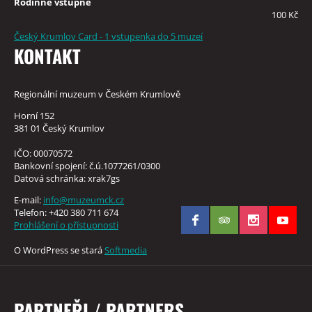
Rodinné vstupné
100 Kč
Český Krumlov Card - 1 vstupenka do 5 muzeí
KONTAKT
Regionální muzeum v Českém Krumlově
Horní 152
381 01 Český Krumlov
IČO: 00070572
Bankovní spojení: č.ú.1077261/0300
Datová schránka: xrak7gs
E-mail:
info@muzeumck.cz
Telefon: +420 380 711 674
Prohlášení o přístupnosti
O WordPress se stará
Softmedia
PARTNEŘI / PARTNERS