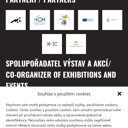
SPOLUPOŘADATEL VÝSTAV A AKCÍ/
CO-ORGANIZER OF EXHIBITIONS AND
EVENTS
Souhlas s použitím cookies
Abychom vám mohli poskytnout co nejlepší služby, používáme soubory
cookies. Tento souhlas s použitím cookies nám umožní zpracovávat vaše
chování při procházení tohoto webu a zpracovávat jedinečné
identifikátory. Nesouhlas nebo odvolání souhlasu může nepříznivě
ovlivnit některé vlastnosti nebo služby poskytované na tomto webu.