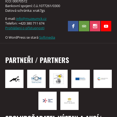
IČO: 00070572
Bankovní spojení: č.ú.1077261/0300
Datová schránka: xrak7gs
E-mail:
info@muzeumck.cz
Telefon: +420 380 711 674
Prohlášení o přístupnosti
O WordPress se stará
Softmedia
PARTNEŘI / PARTNERS