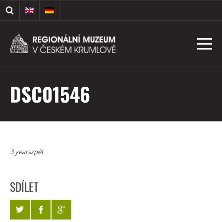
DSC01546
3 yearszpět
SDÍLET