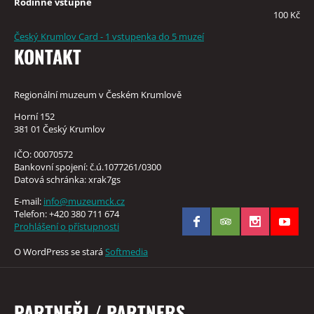
Rodinné vstupné
100 Kč
Český Krumlov Card - 1 vstupenka do 5 muzeí
KONTAKT
Regionální muzeum v Českém Krumlově
Horní 152
381 01 Český Krumlov
IČO: 00070572
Bankovní spojení: č.ú.1077261/0300
Datová schránka: xrak7gs
E-mail:
info@muzeumck.cz
Telefon: +420 380 711 674
Prohlášení o přístupnosti
O WordPress se stará
Softmedia
PARTNEŘI / PARTNERS