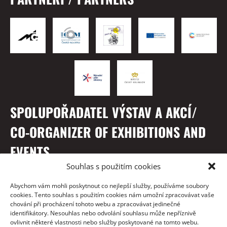
SPOLUPOŘADATEL VÝSTAV A AKCÍ/
CO-ORGANIZER OF EXHIBITIONS AND
EVENTS
Souhlas s použitím cookies
Abychom vám mohli poskytnout co nejlepší služby, používáme soubory
cookies. Tento souhlas s použitím cookies nám umožní zpracovávat vaše
chování při procházení tohoto webu a zpracovávat jedinečné
identifikátory. Nesouhlas nebo odvolání souhlasu může nepříznivě
ovlivnit některé vlastnosti nebo služby poskytované na tomto webu.