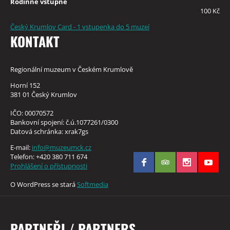
Rodinné vstupné
100 Kč
Český Krumlov Card - 1 vstupenka do 5 muzeí
KONTAKT
Regionální muzeum v Českém Krumlově
Horní 152
381 01 Český Krumlov
IČO: 00070572
Bankovní spojení: č.ú.1077261/0300
Datová schránka: xrak7gs
E-mail:
info@muzeumck.cz
Telefon: +420 380 711 674
Prohlášení o přístupnosti
O WordPress se stará
Softmedia
PARTNEŘI / PARTNERS