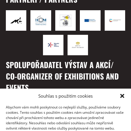
SPOLUPOŘADATEL VÝSTAV A AKCÍ/
CO-ORGANIZER OF EXHIBITIONS AND
EVENTS
Souhlas s použitím cookies
Abychom vám mohli poskytnout co nejlepší služby, používáme soubory
cookies. Tento souhlas s použitím cookies nám umožní zpracovávat vaše
chování při procházení tohoto webu a zpracovávat jedinečné
identifikátory. Nesouhlas nebo odvolání souhlasu může nepříznivě
ovlivnit některé vlastnosti nebo služby poskytované na tomto webu.