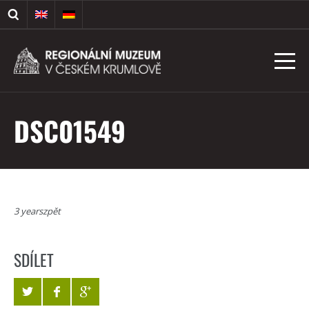
DSC01549
3 yearszpět
SDÍLET