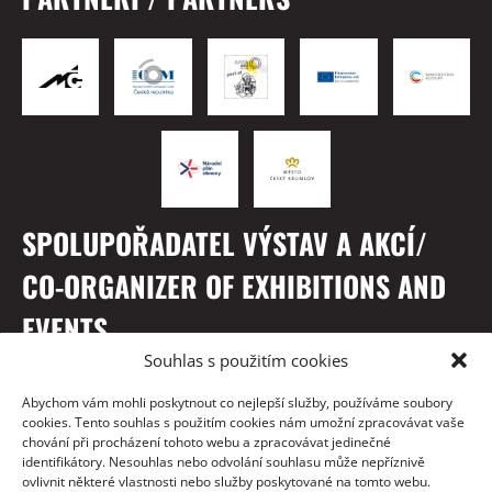
SPOLUPOŘADATEL VÝSTAV A AKCÍ/
CO-ORGANIZER OF EXHIBITIONS AND
EVENTS
Souhlas s použitím cookies
Abychom vám mohli poskytnout co nejlepší služby, používáme soubory
cookies. Tento souhlas s použitím cookies nám umožní zpracovávat vaše
chování při procházení tohoto webu a zpracovávat jedinečné
identifikátory. Nesouhlas nebo odvolání souhlasu může nepříznivě
ovlivnit některé vlastnosti nebo služby poskytované na tomto webu.