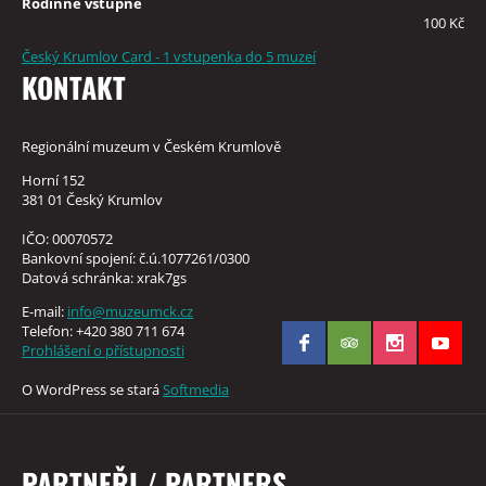
Rodinné vstupné
100 Kč
Český Krumlov Card - 1 vstupenka do 5 muzeí
KONTAKT
Regionální muzeum v Českém Krumlově
Horní 152
381 01 Český Krumlov
IČO: 00070572
Bankovní spojení: č.ú.1077261/0300
Datová schránka: xrak7gs
E-mail:
info@muzeumck.cz
Telefon: +420 380 711 674
Prohlášení o přístupnosti
O WordPress se stará
Softmedia
PARTNEŘI / PARTNERS