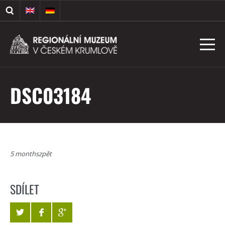
DSC03184
5 monthszpět
SDÍLET