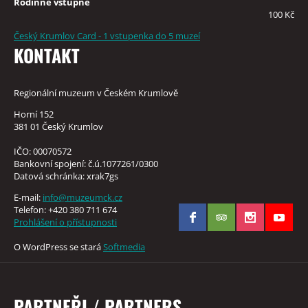
Rodinné vstupné
100 Kč
Český Krumlov Card - 1 vstupenka do 5 muzeí
KONTAKT
Regionální muzeum v Českém Krumlově
Horní 152
381 01 Český Krumlov
IČO: 00070572
Bankovní spojení: č.ú.1077261/0300
Datová schránka: xrak7gs
E-mail:
info@muzeumck.cz
Telefon: +420 380 711 674
Prohlášení o přístupnosti
O WordPress se stará
Softmedia
PARTNEŘI / PARTNERS