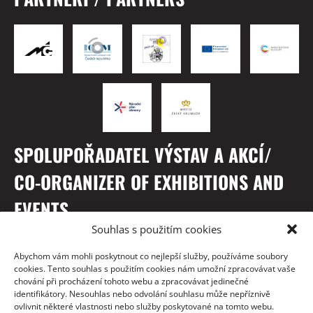
SPOLUPOŘADATEL VÝSTAV A AKCÍ/
CO-ORGANIZER OF EXHIBITIONS AND
EVENTS
Souhlas s použitím cookies
Abychom vám mohli poskytnout co nejlepší služby, používáme soubory
cookies. Tento souhlas s použitím cookies nám umožní zpracovávat vaše
chování při procházení tohoto webu a zpracovávat jedinečné
identifikátory. Nesouhlas nebo odvolání souhlasu může nepříznivě
ovlivnit některé vlastnosti nebo služby poskytované na tomto webu.