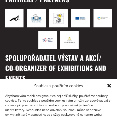
SPOLUPOŘADATEL VÝSTAV A AKCÍ/
CO-ORGANIZER OF EXHIBITIONS AND
EVENTS
Souhlas s použitím cookies
Abychom vám mohli poskytnout co nejlepší služby, používáme soubory
cookies. Tento souhlas s použitím cookies nám umožní zpracovávat vaše
chování při procházení tohoto webu a zpracovávat jedinečné
identifikátory. Nesouhlas nebo odvolání souhlasu může nepříznivě
ovlivnit některé vlastnosti nebo služby poskytované na tomto webu.