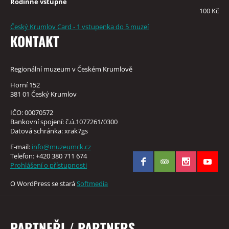
Rodinné vstupné
100 Kč
Český Krumlov Card - 1 vstupenka do 5 muzeí
KONTAKT
Regionální muzeum v Českém Krumlově
Horní 152
381 01 Český Krumlov
IČO: 00070572
Bankovní spojení: č.ú.1077261/0300
Datová schránka: xrak7gs
E-mail:
info@muzeumck.cz
Telefon: +420 380 711 674
Prohlášení o přístupnosti
O WordPress se stará
Softmedia
PARTNEŘI / PARTNERS