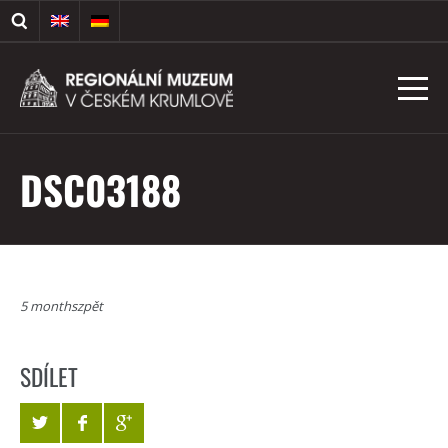
DSC03188
5 monthszpět
SDÍLET