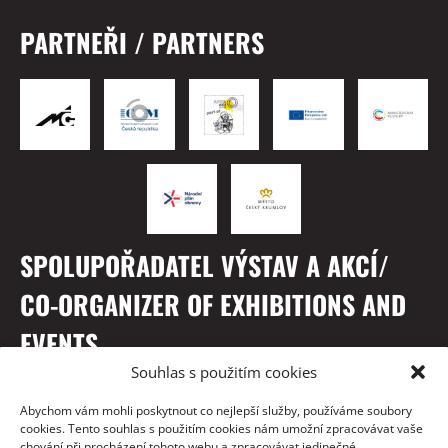
PARTNEŘI / PARTNERS
SPOLUPOŘADATEL VÝSTAV A AKCÍ/
CO-ORGANIZER OF EXHIBITIONS AND
EVENTS
Souhlas s použitím cookies
Abychom vám mohli poskytnout co nejlepší služby, používáme soubory
cookies. Tento souhlas s použitím cookies nám umožní zpracovávat vaše
chování při procházení tohoto webu a zpracovávat jedinečné