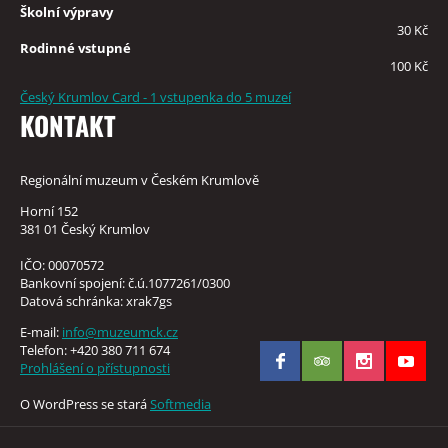
Školní výpravy
30 Kč
Rodinné vstupné
100 Kč
Český Krumlov Card - 1 vstupenka do 5 muzeí
KONTAKT
Regionální muzeum v Českém Krumlově
Horní 152
381 01 Český Krumlov
IČO: 00070572
Bankovní spojení: č.ú.1077261/0300
Datová schránka: xrak7gs
E-mail:
info@muzeumck.cz
Telefon: +420 380 711 674
Prohlášení o přístupnosti
O WordPress se stará
Softmedia