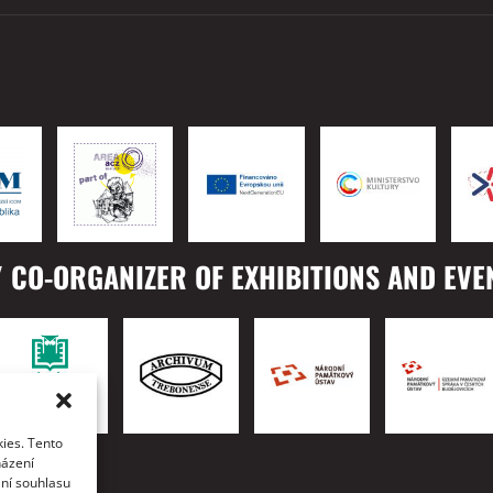
 CO-ORGANIZER OF EXHIBITIONS AND EVE
ies. Tento
TO
házení
ání souhlasu