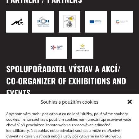
SPOLUPOŘADATEL VÝSTAV A AKCÍ/
CO-ORGANIZER OF EXHIBITIONS AND
EVENTS
Souhlas s použitím cookies
Abychom vám mohli poskytnout co nejlepší služby, používáme soubory
cookies. Tento souhlas s použitím cookies nám umožní zpracovávat vaše
chování při procházení tohoto webu a zpracovávat jedinečné
identifikátory. Nesouhlas nebo odvolání souhlasu může nepříznivě
ovlivnit některé vlastnosti nebo služby poskytované na tomto webu.