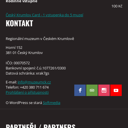
Rodinné vstupné
100 Kč
Český Krumlov Card - 1 vstupenka do 5 muzeí
KONTAKT
Regionální muzeum v Českém Krumlově
Horní 152
381 01 Český Krumlov
IČO: 00070572
Bankovní spojení: č.ú.1077261/0300
Datová schránka: xrak7gs
E-mail:
info@muzeumck.cz
Telefon: +420 380 711 674
Prohlášení o přístupnosti
O WordPress se stará
Softmedia
PARTNEŘI / PARTNERS