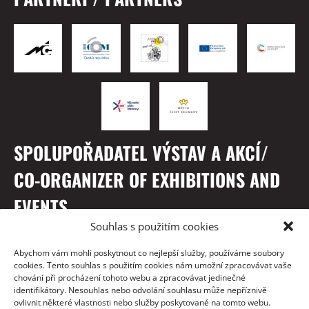
SPOLUPOŘADATEL VÝSTAV A AKCÍ/
CO-ORGANIZER OF EXHIBITIONS AND
EVENTS
Souhlas s použitím cookies
Abychom vám mohli poskytnout co nejlepší služby, používáme soubory
cookies. Tento souhlas s použitím cookies nám umožní zpracovávat vaše
chování při procházení tohoto webu a zpracovávat jedinečné
identifikátory. Nesouhlas nebo odvolání souhlasu může nepříznivě
ovlivnit některé vlastnosti nebo služby poskytované na tomto webu.