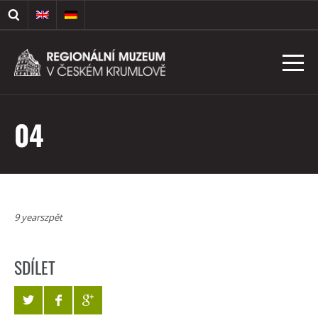
04
9 yearszpět
SDÍLET