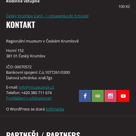
Rodinné vstupné
100 Kč
Český Krumlov Card - 1 vstupenka do 5 muzeí
KONTAKT
Regionální muzeum v Českém Krumlově
Horní 152
381 01 Český Krumlov
IČO: 00070572
Bankovní spojení: č.ú.1077261/0300
Datová schránka: xrak7gs
E-mail:
info@muzeumck.cz
Telefon: +420 380 711 674
Prohlášení o přístupnosti
O WordPress se stará
Softmedia
PARTNEŘI / PARTNERS