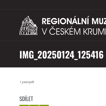
IMG_20250124_125416
1 yearzpět
SDÍLET