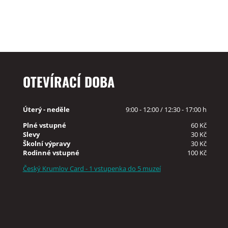
OTEVÍRACÍ DOBA
Úterý - neděle
9:00 - 12:00 / 12:30 - 17:00 h
Plné vstupné
60 Kč
Slevy
30 Kč
Školní výpravy
30 Kč
Rodinné vstupné
100 Kč
Český Krumlov Card - 1 vstupenka do 5 muzeí