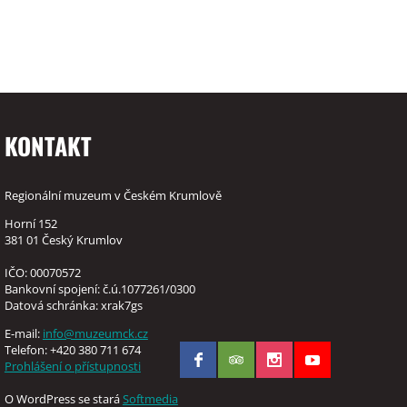
KONTAKT
Regionální muzeum v Českém Krumlově
Horní 152
381 01 Český Krumlov
IČO: 00070572
Bankovní spojení: č.ú.1077261/0300
Datová schránka: xrak7gs
E-mail:
info@muzeumck.cz
Telefon: +420 380 711 674
Prohlášení o přístupnosti
O WordPress se stará
Softmedia