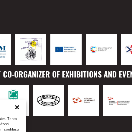
 CO-ORGANIZER OF EXHIBITIONS AND EVE
ies. Tento
TO
házení
ání souhlasu