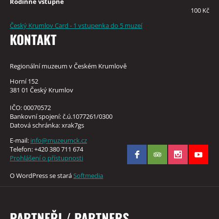
Rodinné vstupné
100 Kč
Český Krumlov Card - 1 vstupenka do 5 muzeí
KONTAKT
Regionální muzeum v Českém Krumlově
Horní 152
381 01 Český Krumlov
IČO: 00070572
Bankovní spojení: č.ú.1077261/0300
Datová schránka: xrak7gs
E-mail:
info@muzeumck.cz
Telefon: +420 380 711 674
Prohlášení o přístupnosti
O WordPress se stará
Softmedia
PARTNEŘI / PARTNERS