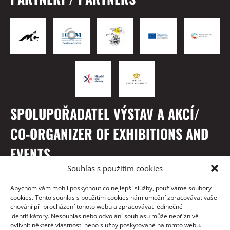
SPOLUPOŘADATEL VÝSTAV A AKCÍ/
CO-ORGANIZER OF EXHIBITIONS AND
EVENTS
Souhlas s použitím cookies
Abychom vám mohli poskytnout co nejlepší služby, používáme soubory
cookies. Tento souhlas s použitím cookies nám umožní zpracovávat vaše
chování při procházení tohoto webu a zpracovávat jedinečné
identifikátory. Nesouhlas nebo odvolání souhlasu může nepříznivě
ovlivnit některé vlastnosti nebo služby poskytované na tomto webu.