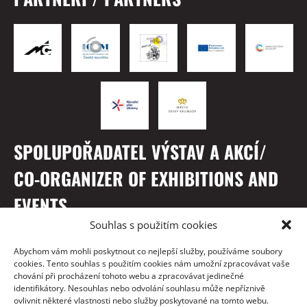
SPOLUPOŘADATEL VÝSTAV A AKCÍ/
CO-ORGANIZER OF EXHIBITIONS AND
EVENTS
Souhlas s použitím cookies
Abychom vám mohli poskytnout co nejlepší služby, používáme soubory
cookies. Tento souhlas s použitím cookies nám umožní zpracovávat vaše
chování při procházení tohoto webu a zpracovávat jedinečné
identifikátory. Nesouhlas nebo odvolání souhlasu může nepříznivě
ovlivnit některé vlastnosti nebo služby poskytované na tomto webu.