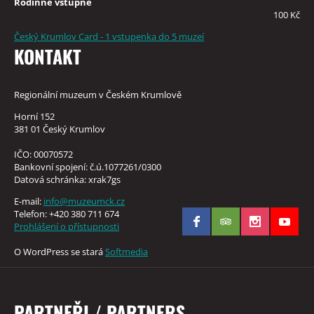
Rodinné vstupné
100 Kč
Český Krumlov Card - 1 vstupenka do 5 muzeí
KONTAKT
Regionální muzeum v Českém Krumlově
Horní 152
381 01 Český Krumlov
IČO: 00070572
Bankovní spojení: č.ú.1077261/0300
Datová schránka: xrak7gs
E-mail:
info@muzeumck.cz
Telefon: +420 380 711 674
Prohlášení o přístupnosti
O WordPress se stará
Softmedia
PARTNEŘI / PARTNERS