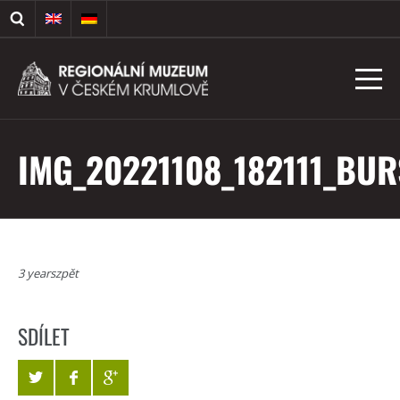
IMG_20221108_182111_BU
3 yearszpět
SDÍLET