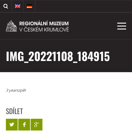
IMG_20221108_184915
3 yearszpět
SDÍLET