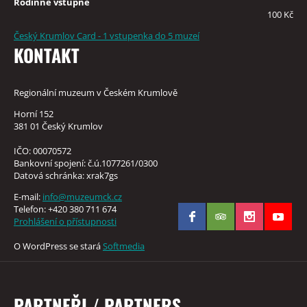
Rodinné vstupné
100 Kč
Český Krumlov Card - 1 vstupenka do 5 muzeí
KONTAKT
Regionální muzeum v Českém Krumlově
Horní 152
381 01 Český Krumlov
IČO: 00070572
Bankovní spojení: č.ú.1077261/0300
Datová schránka: xrak7gs
E-mail:
info@muzeumck.cz
Telefon: +420 380 711 674
Prohlášení o přístupnosti
O WordPress se stará
Softmedia
PARTNEŘI / PARTNERS