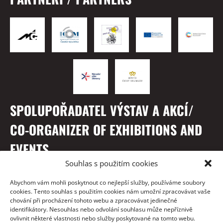
SPOLUPOŘADATEL VÝSTAV A AKCÍ/
CO-ORGANIZER OF EXHIBITIONS AND
EVENTS
Souhlas s použitím cookies
Abychom vám mohli poskytnout co nejlepší služby, používáme soubory
cookies. Tento souhlas s použitím cookies nám umožní zpracovávat vaše
chování při procházení tohoto webu a zpracovávat jedinečné
identifikátory. Nesouhlas nebo odvolání souhlasu může nepříznivě
ovlivnit některé vlastnosti nebo služby poskytované na tomto webu.