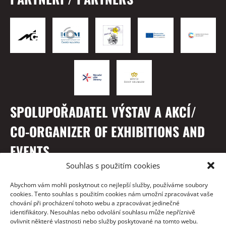
SPOLUPOŘADATEL VÝSTAV A AKCÍ/
CO-ORGANIZER OF EXHIBITIONS AND
EVENTS
Souhlas s použitím cookies
Abychom vám mohli poskytnout co nejlepší služby, používáme soubory
cookies. Tento souhlas s použitím cookies nám umožní zpracovávat vaše
chování při procházení tohoto webu a zpracovávat jedinečné
identifikátory. Nesouhlas nebo odvolání souhlasu může nepříznivě
ovlivnit některé vlastnosti nebo služby poskytované na tomto webu.