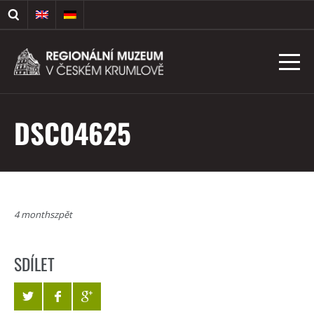
DSC04625
4 monthszpět
SDÍLET