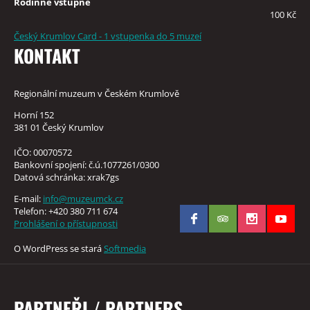
Rodinné vstupné
100 Kč
Český Krumlov Card - 1 vstupenka do 5 muzeí
KONTAKT
Regionální muzeum v Českém Krumlově
Horní 152
381 01 Český Krumlov
IČO: 00070572
Bankovní spojení: č.ú.1077261/0300
Datová schránka: xrak7gs
E-mail:
info@muzeumck.cz
Telefon: +420 380 711 674
Prohlášení o přístupnosti
O WordPress se stará
Softmedia
PARTNEŘI / PARTNERS