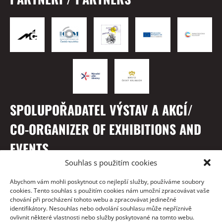
SPOLUPOŘADATEL VÝSTAV A AKCÍ/
CO-ORGANIZER OF EXHIBITIONS AND
EVENTS
Souhlas s použitím cookies
Abychom vám mohli poskytnout co nejlepší služby, používáme soubory
cookies. Tento souhlas s použitím cookies nám umožní zpracovávat vaše
chování při procházení tohoto webu a zpracovávat jedinečné
identifikátory. Nesouhlas nebo odvolání souhlasu může nepříznivě
ovlivnit některé vlastnosti nebo služby poskytované na tomto webu.