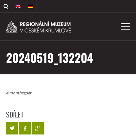
20240519_132204
4 monthszpět
SDÍLET