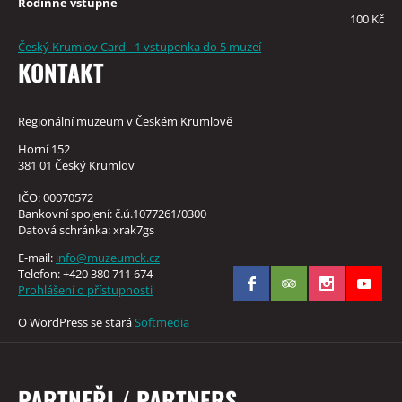
Rodinné vstupné
100 Kč
Český Krumlov Card - 1 vstupenka do 5 muzeí
KONTAKT
Regionální muzeum v Českém Krumlově
Horní 152
381 01 Český Krumlov
IČO: 00070572
Bankovní spojení: č.ú.1077261/0300
Datová schránka: xrak7gs
E-mail:
info@muzeumck.cz
Telefon: +420 380 711 674
Prohlášení o přístupnosti
O WordPress se stará
Softmedia
PARTNEŘI / PARTNERS